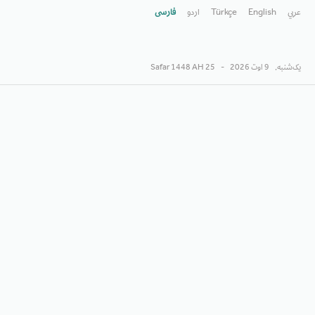
عربي
English
Türkçe
اردو
فارسى
یک‌شنبه,
9 اوت 2026
-
25 Safar 1448 AH