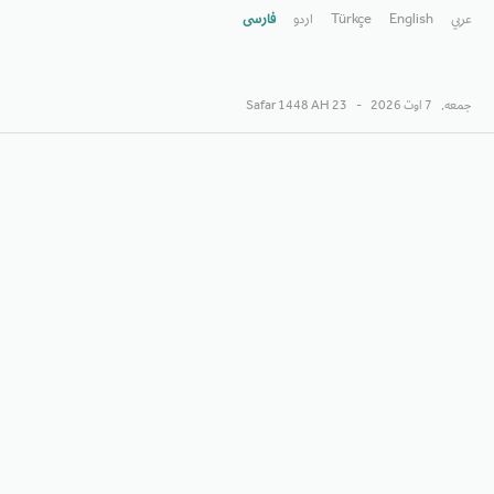
عربي
English
Türkçe
اردو
فارسى
جمعه,
7 اوت 2026
-
23 Safar 1448 AH