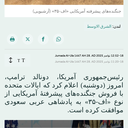
جنگنده‌های پیشرفته آمریکایی «اف-۳۵» (آرشیویی)
لندن:
الشرق الاوسط
12:52-18 نوامبر 2025 AD ـ 28 Jumada Al-Ula 1447 AH
T
T
11:20-18 نوامبر 2025 AD ـ 28 Jumada Al-Ula 1447 AH
رئیس‌جمهوری آمریکا، دونالد ترامپ،
امروز (دوشنبه) اعلام کرد که ایالات متحده
با فروش جنگنده‌های پیشرفتهٔ آمریکایی از
نوع «اف-۳۵» به پادشاهی عربی سعودی
موافقت کرده است.