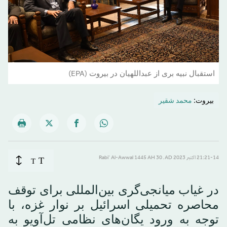
استقبال نبیه بری از عبداللهیان در بیروت (EPA)
بيروت:
محمد شقير
T
21:21-14 اکتبر 2023 AD ـ 30 Rabi’ Al-Awwal 1445 AH
T
در غیاب میانجی‌گری بین‌المللی برای توقف
محاصره تحمیلی اسرائیل بر نوار غزه، با
توجه به ورود یگان‌های نظامی تل‌آویو به