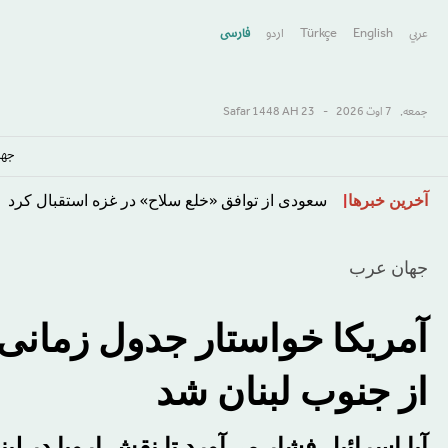
عربي
English
Türkçe
اردو
فارسى
جمعه,
7 اوت 2026
-
23 Safar 1448 AH
جها
رفتن
معضل ایران ترامپ را گرفتار کرده است
آخرین خبرها
به
محتوای
جهان عرب
اصلی
آمریکا خواستار جدول زمان
از جنوب لبنان شد
آیا اسرائیل فشار می‌آورد تا نقش اروپا در لبنا