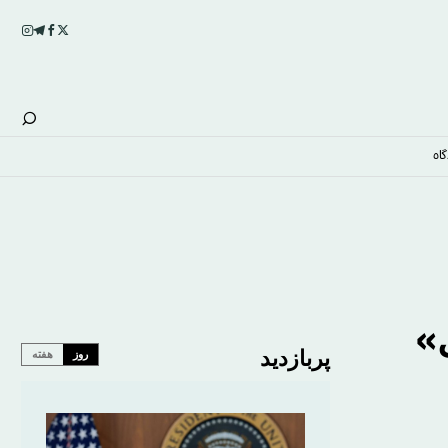
اه
»
پربازدید
روز
هفته