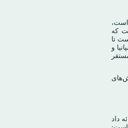
 است،
ت که
ست تا
نیا و
 یونیفیل دارند که نخستین بار پس از تجاوز اسرائیل به لبنان در ۱۹۷۸ مستقر
ش‌های
ه داد
است: