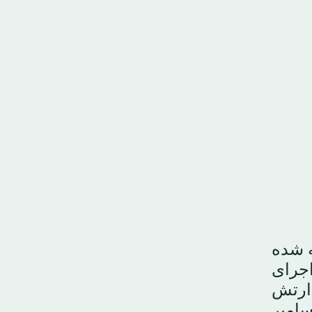
ه شده
 اجرای
د ارتش
. ثانیا: دولت لبنان باید همه مفاد توافق استقرار نیروها از ۱۵ دسامبر