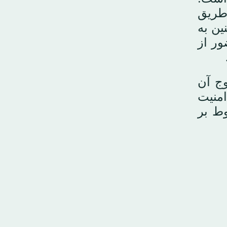
 طریق
ین به
یت حضور از
 برای خروج آن
امنیت
وط بر