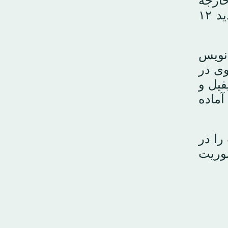
خارجه
فرانسه، ژان نوئل بارو، و آمریکا، مارکو روبیو، برقرار شود تا آخرین مانع پیش روی تمدید ۱۲
نویس
وی در
فیل و
آماده
را در
موریت