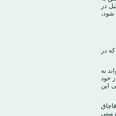
یل در
 شود،
که در
ند به
ز خود
ی این
قاچاق
زمینی