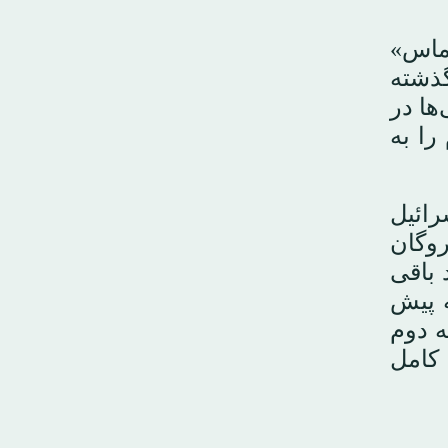
حماس»
گذشته
ها در
را به
 اسرائیل
فلسطینی، خروج از بخش‌هایی از غزه و بازگرداندن بقایای ۱۷ گروگان
نفر نپالی و تایلندی. با این حال، هنوز ۱۱ جسد باقی
ه پیش
ه دوم
 کامل