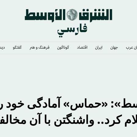
ن عرب
جهان
ایران
اقتصاد
گوناگون
فرهنگ و هنر
گفتگو
دیدگ
وسط»: «حماس» آمادگی خود ر
م کرد.. واشنگتن با آن مخالف