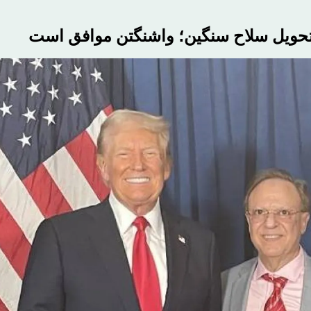
تحویل سلاح سنگین؛ واشنگتن موافق است