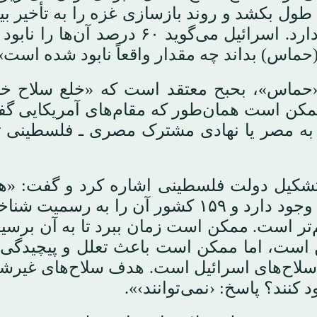
طول بکشد و روند بازسازی غزه را به تأخیر بین
زیرا حدود ۳۵۰ کیلومتر تونل زیر غزه وجود دارد. اسرائیل می‌گوید ۶۰ درصد 
(حماس) بداند چه مقدار واقعاً نابود شده است»
«حماس»، بحبح معتقد است که «خلع سلاح خو
ن است همان‌طور که مقام‌های آمریکایی گفته
ن به مصر یا نهادی مشترک مصری ـ فلسطینی 
تشکیل دولت فلسطینی اشاره کرد و گفت: «ه
خواهان این دولت هستیم. این دولت در عمل وجود دارد و ۱۵۹ کشور آن را به رسم
‌تر است. ممکن است زمان ببرد تا به آن برسیم
ست، اما ممکن است باعث تعلل و پیچیدگی 
نکه سلاح (حماس) کمتر از ۱ درصد سلاح‌های اسرائیل است. هدف سلاح‌های
 کنند؟ پاسخ: ‹نمی‌توانند›».