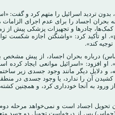
بدون تردید اسرائیل را متهم کرد و گفت: «اس
هانه بحران اجساد را برای عدم اجرای الزامات 
 کمک‌ها، چادرها و تجهیزات پزشکی پیش از ز
او تأکید کرد: «واشنگتن اجازه شکست تواف
توجیه کند».
ماس) درباره بحران اجساد، از پیش مشخص ب
د». او افزود: «اسرائیل موانعی ایجاد کرده اس
کشیدن آن را ندارد، یا وجود جسدی در منطقه‌
 ورود به آنجا خودداری کرد، و همچنین کشت
ن تحویل اجساد است و نمی‌خواهد مرحله دوم 
از (حماس) پس از درخواست تحویل دو جسد متع