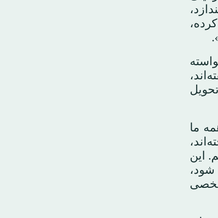
دازد،
آن‌ها را نابود کرده،
.
استه
‌اند،
تحویل
مه ما
یت شناخته‌اند،
. این
شود،
 غیرشخصی