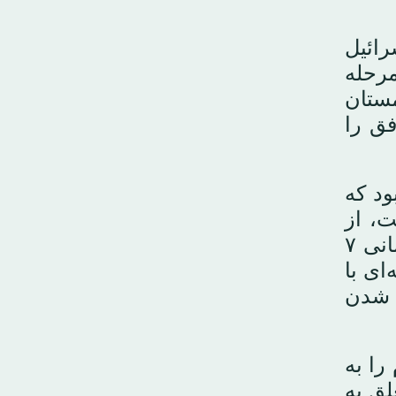
رائیل
مرحله
مستان
ق را
ود که
ت، از
جمله مخالفت با ورود تیم جست‌وجوی ترکیه، و دلایل دیگر مانند وجود جسدی زیر ساختمانی ۷
ای با
ه شدن
را به
لق به