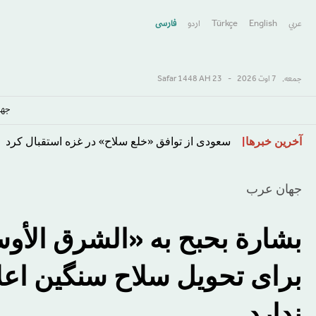
عربي
English
Türkçe
اردو
فارسى
جمعه,
7 اوت 2026
-
23 Safar 1448 AH
جها
رفتن
معضل ایران ترامپ را گرفتار کرده است
آخرین خبرها
به
محتوای
جهان عرب
اصلی
بشارة بحبح به «الشرق الأ
برای تحویل سلاح سنگین اعلا
ندارد