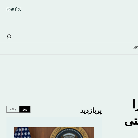
اه
ا
پربازدید
روز
هفته
تی