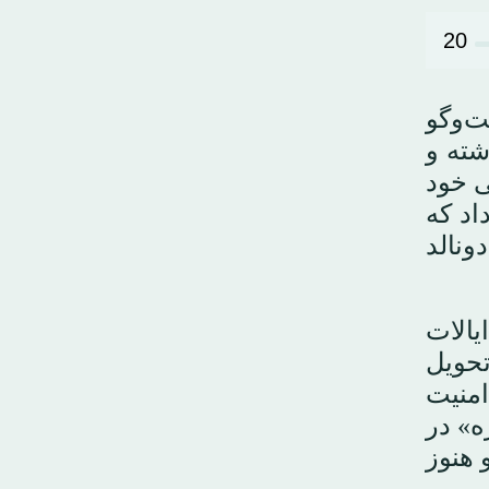
20
ت‌وگو
شته و
ی خود
اد که
نالد
یالات
تحویل
امنیت
ه» در
 هنوز