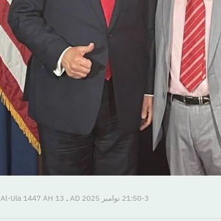
21:50-3 نوامبر 2025 AD ـ 13 Jumada Al-Ula 1447 AH