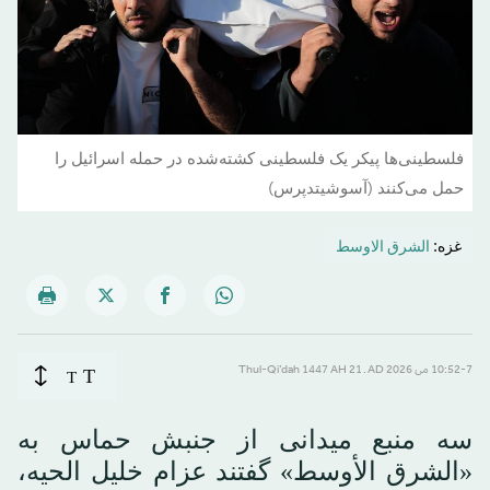
فلسطینی‌ها پیکر یک فلسطینی کشته‌شده در حمله اسرائیل را
حمل می‌کنند (آسوشیتدپرس)
غزه:
الشرق الاوسط
T
10:52-7 می 2026 AD ـ 21 Thul-Qi’dah 1447 AH
T
سه منبع میدانی از جنبش حماس به
«الشرق الأوسط» گفتند عزام خلیل الحیه،