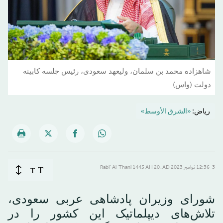
شاهزاده محمد بن سلمان، ولیعهد سعودی، رئیس جلسه کابینه
دولت (واس)
رياض:
«الشرق الأوسط»
T
12:36-3 نوامبر 2023 AD ـ 20 Rabi’ Al-Thani 1445 AH
T
شورای وزیران پادشاهی عربی سعودی،
تلاش‌های دیپلماتیک این کشور را در