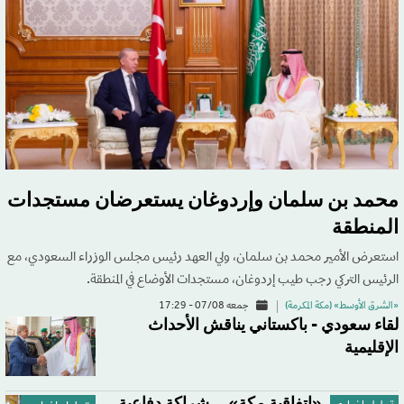
محمد بن سلمان وإردوغان يستعرضان مستجدات
المنطقة
استعرض الأمير محمد بن سلمان، ولي العهد رئيس مجلس الوزراء السعودي، مع
الرئيس التركي رجب طيب إردوغان، مستجدات الأوضاع في المنطقة.
«الشرق الأوسط» (مكة المكرمة)
جمعه 07/08 - 17:29
لقاء سعودي - باكستاني يناقش الأحداث
الإقليمية
«اتفاقية مكة»... شراكة دفاعية