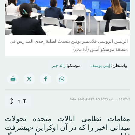
الرئيس الروسي فلاديمير بوتين يتحدث لطلبة إحدى المدارس في
منطقة موسكو أمس (أ.ف.ب)
واشنطن:
إيلي يوسف
موسكو:
رائد جبر
T
16:07-2 سپتامبر 2023 AD ـ 17 Safar 1445 AH
T
مقامات نظامی ایالات متحده تحولات
میدانی اخیر را که در آن اوکراین «پیشرفت