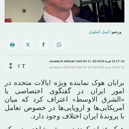
ورشو:
كميل الطويل
15:17-16 فوریه 2019 AD ـ 11 Jumada Al-Alkhirah 1440 AH
T
T
10:49-15 فوریه 2019 AD ـ 10 Jumada Al-Alkhirah 1440 AH
برایان هوک نماینده ویژه ایالات متحده در
امور ایران در گفتگوی اختصاصی با
«الشرق الاوسط» اعتراف کرد که میان
آمریکایی‌ها و اروپایی‌ها در خصوص تعامل
با پروندۀ ایران اختلاف وجود دارد.
هوک عنوان کرد: در ورشو شاهد بودیم که