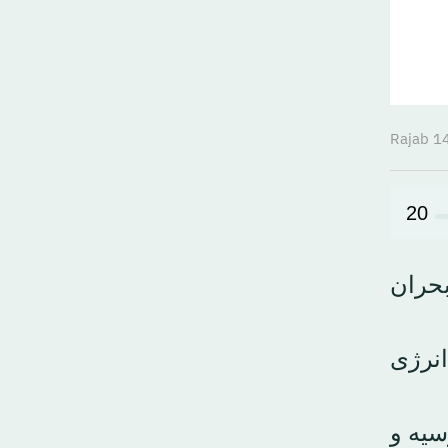
20
حران
انرژی
سیه و