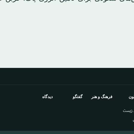
ون
فرهنگ و هنر
گفتگو
دیدگاه
 زيست