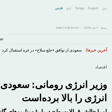
عربي
English
Türkçe
اردو
فارسى
جمعه,
7 اوت 2026
-
23 Safar 1448 AH
جها
رفتن
آخرین خبرها
سعودی از توافق «خلع سلاح» در غزه استقبال کرد
به
محتوای
اقتصاد
اصلی
وزیر انرژی رومانی: سعودی 
انرژی را بالا برده‌است
او با «الشرق الاوسط» دربارهٔ سناریوهای گا