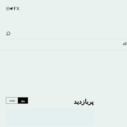
اه
پربازدید
روز
هفته