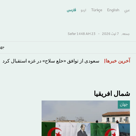
عربي
English
Türkçe
اردو
فارسى
جمعه,
7 اوت 2026
-
23 Safar 1448 AH
جها
رفتن
آخرین خبرها
سعودی از توافق «خلع سلاح» در غزه استقبال کرد
به
محتوای
اصلی
شمال افريقيا
جهان