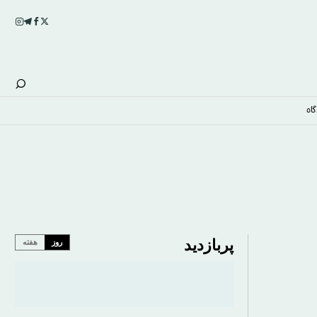
اه
پربازدید
روز
هفته