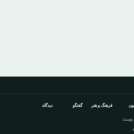
ون
فرهنگ و هنر
گفتگو
دیدگاه
 زيست