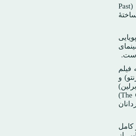
جشنوارهٔ ونیز امسال میزبان فیلم فیروز خسروانی با عنوان «گذشتهٔ آینده ادامه دارد» (Past
اد» (Bidad به فارسی) ساختهٔ
 نه‌فقط بازتاب پویایی
ینمای
است.
 فیلم
 تورنتو) و
هٔ برلین)
اشاره کرد. همچنین جشنوارهٔ سیاتل آمریکا فیلمی ایرانی‌تبار با عنوان «جمعیت» (The Crowd)
دانان
 کامل
یی از