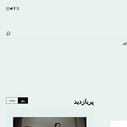
اه
پربازدید
روز
هفته