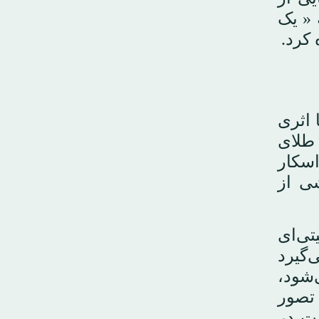
 « یک
 اثری
 طلای
اسکار
ی از
تی‌ای
‌گیرد
‌شود،
 تصور
نت در