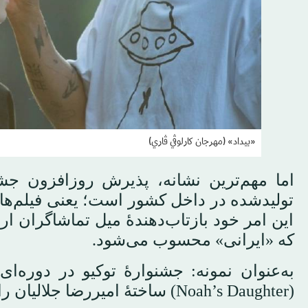
«بیداد» (مهرجان كارلوڤي ڤاري)
اما مهم‌ترین نشانه، پذیرش روزافزون جشنو
تولیدشده در داخل کشور است؛ یعنی فیلم‌های
این امر خود بازتاب‌دهندهٔ میل تماشاگران 
که «ایرانی» محسوب می‌شود.
به‌عنوان نمونه: جشنوارهٔ توکیو در دوره‌ا
(Noah’s Daughter) ساختهٔ امیررضا جلالیان را به نمایش گذاشت.