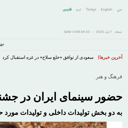
عربي
English
Türkçe
اردو
فارسى
جمعه,
7 اوت 2026
-
23 Safar 1448 AH
جها
رفتن
آخرین خبرها
معضل ایران ترامپ را گرفتار کرده است
به
محتوای
فرهنگ و هنر
اصلی
حضور سینمای ایران در جشنوار
به دو بخش تولیدات داخلی و تولیدات مورد