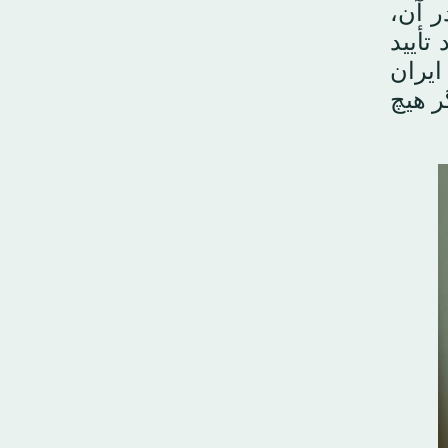
ر آن،
تأیید
ایران
ر هیچ