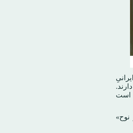
رانیِ
ارند.
ی است
 نوح»