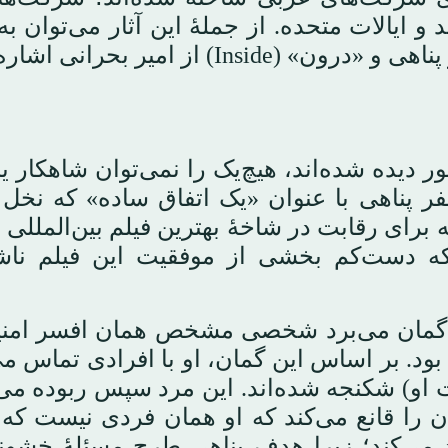
و ایالات متحده. از جملهٔ این آثار می‌توان به
ر دیده شده‌اند، هیچ‌یک را نمی‌توان شاهکار یا
فر پناهی با عنوان «یک اتفاق ساده» که نخل
رای رقابت در شاخهٔ بهترین فیلم بین‌المللی 
 که دست‌کم بخشی از موفقیت این فیلم ناش
ه گمان می‌برد شخصی مشخص همان افسر امنی
ود. بر اساس این گمان، او با افرادی تماس می
ت او) شکنجه شده‌اند. این مرد سپس ربوده می
گان را قانع می‌کند که او همان فردی نیست که
ه رد می‌کند؛ زیرا هدف پناهی طرح مسئلهٔ خشو