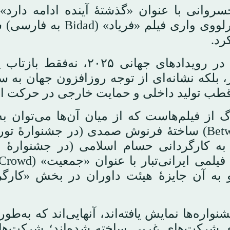
Future Continues) بود. همچنین جشنوارهٔ کارلووی واری فیلم «فری
رد.
به‌این‌ترتیب، گسترش حضور سینمای ایران در رویدادهای جهانی ۲۰۲۵،
، بلکه نشانه‌ای از توجه روزافزون جهان به س
 قطب تولید داخلی و حمایت خارجی در حرکت 
گ از فیلم‌هاست که از میان آن‌ها می‌توان به
«میان رؤیا و امید» (Between Dreams and Hope) ساختهٔ فرنوش صمدی (در جشنوارهٔ
لم «شهروند ـ زندانی» (Citizen-Inmate) به کارگردانی حسام اسلامی (در جشنوار
به آن جایزهٔ هیئت داوران در بخش «کارگر
اره‌ها نمایش یافته‌اند، آنهایی‌اند که به‌طور
اری شرکت‌های غربی ساخته شده‌اند؛ شرکت‌ها