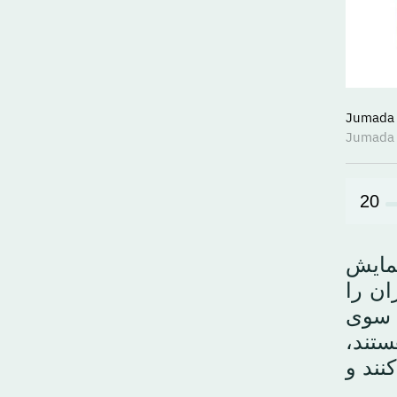
20
 به نمایش
ایران را
ز سوی
ستند،
نند و