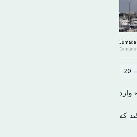
20
 وارد
ید که