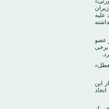
رتی»
زیران
علیه
داشته
ر عضو
 برخی
د.
معطل»
ز این
اتخاذ
خی از