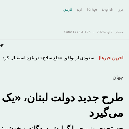
عربي
English
Türkçe
اردو
فارسى
جمعه,
7 اوت 2026
-
23 Safar 1448 AH
جها
رفتن
آخرین خبرها
سعودی از توافق «خلع سلاح» در غزه استقبال کرد
به
محتوای
جهان
اصلی
طرح جدید دولت لبنان، «یک
می‌گیرد
جستجوی وزیری با گرایش سه‌گانه و خوشبینی 