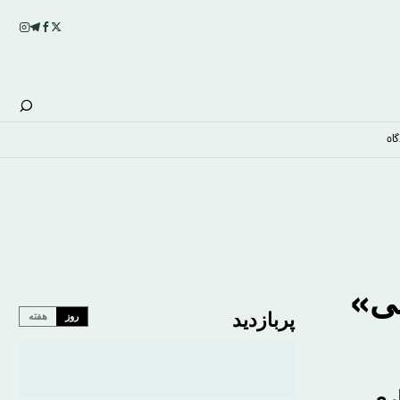
اه
لی»
پربازدید
روز
هفته
اری