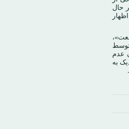
ر حال
ظهار
عت»،
توسط
ن عدم
ک به