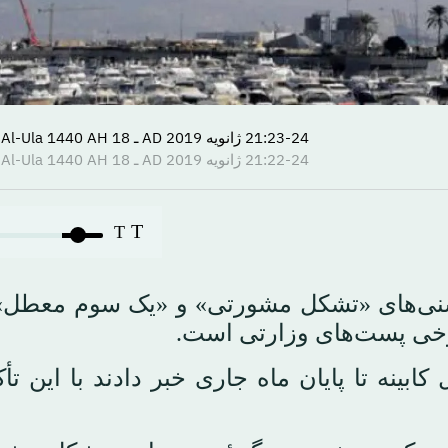
21:23-24 ژانویه 2019 AD ـ 18 Jumada Al-Ula 1440 AH
21:22-24 ژانویه 2019 AD ـ 18 Jumada Al-Ula 1440 AH
T
T
 سنی‌های «تشکل مشورتی» و «یک سوم معطل»
برخی پست‌های وزارتی است.
ینه تا پایان ماه جاری خبر دادند با این تأک