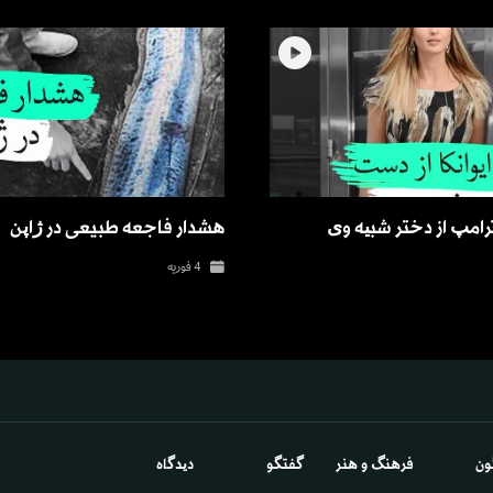
رامپ از دختر شبیه وی
هشدار فاجعه طبيعى در ژاپن
4 فوریه
ون
فرهنگ و هنر
گفتگو
دیدگاه