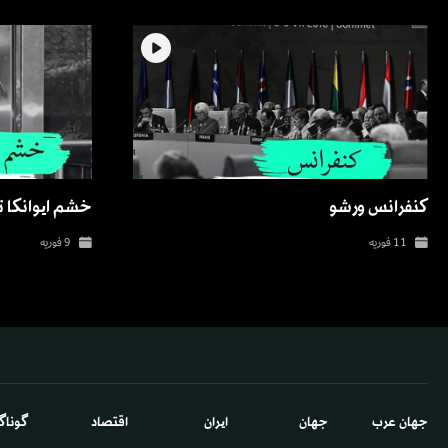
کنفرانس ورشو
خشم ایوانکا ت
11 فوریه
9 فوریه
جهان عرب
جهان
ایران
اقتصاد
گوناگ