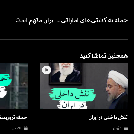
حمله به کشتی‌های اماراتی.. ⁧ ایران⁩ متهم است
همچنین تماشا کنید
تنش داخلی در ایران
حمله تروریس
8 ژوئن
20 می