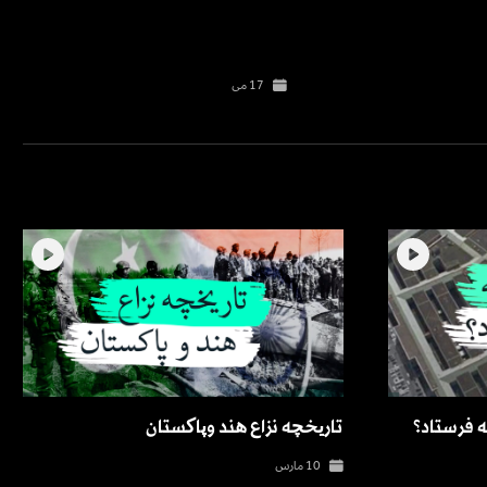
17 می
ه فرستاد؟
تاریخچه نزاع هند وپاکستان
10 مارس