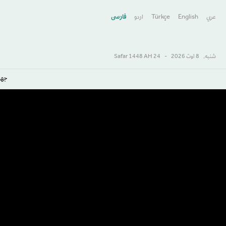
عربي
English
Türkçe
اردو
فارسى
شنبه,
8 اوت 2026
-
24 Safar 1448 AH
جها