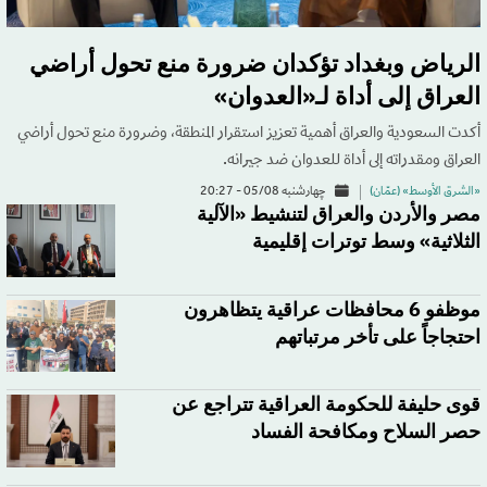
الرياض وبغداد تؤكدان ضرورة منع تحول أراضي
العراق إلى أداة لـ«العدوان»
أكدت السعودية والعراق أهمية تعزيز استقرار المنطقة، وضرورة منع تحول أراضي
العراق ومقدراته إلى أداة للعدوان ضد جيرانه.
«الشرق الأوسط» (عمّان)
چهارشنبه 05/08 - 20:27
مصر والأردن والعراق لتنشيط «الآلية
الثلاثية» وسط توترات إقليمية
موظفو 6 محافظات عراقية يتظاهرون
احتجاجاً على تأخر مرتباتهم
قوى حليفة للحكومة العراقية تتراجع عن
حصر السلاح ومكافحة الفساد