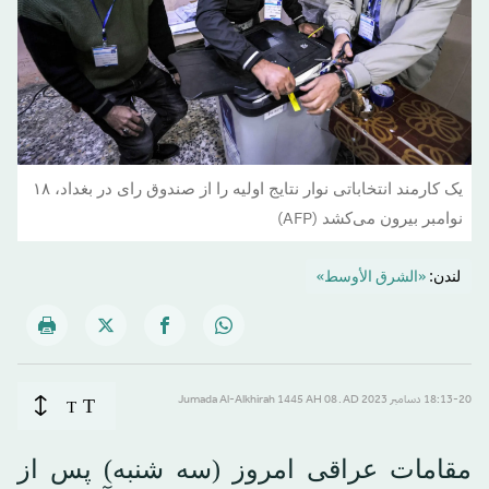
یک کارمند انتخاباتی نوار نتایج اولیه را از صندوق رای در بغداد، ۱۸
نوامبر بیرون می‌کشد (AFP)
لندن:
«الشرق الأوسط»
T
18:13-20 دسامبر 2023 AD ـ 08 Jumada Al-Alkhirah 1445 AH
T
مقامات عراقی امروز (سه شنبه) پس از