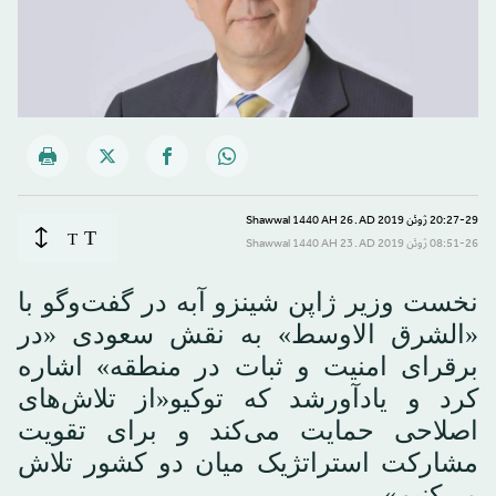
20:27-29 ژوئن 2019 AD ـ 26 Shawwal 1440 AH
T
T
08:51-26 ژوئن 2019 AD ـ 23 Shawwal 1440 AH
نخست وزیر ژاپن شینزو آبه در گفت‌وگو با
«الشرق الاوسط» به نقش سعودی «در
برقرای امنیت و ثبات در منطقه» اشاره
کرد و یادآورشد که توکیو«از تلاش‌های
اصلاحی حمایت می‌کند و برای تقویت
مشارکت استراتژیک میان دو کشور تلاش
می‌کنیم».