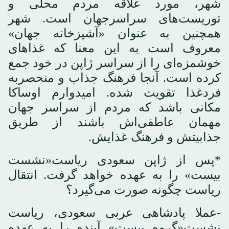
شهر، مورد علاقه مردم محلی و
توریست‌های سراسرجهان است. شهر
همچنین به عنوان «آشپزخانه جهان»
معروف است به این معنا که غذاهای
خوشمزه‌ای را از سراسر ژاپن در خود جمع
کرده است. آنجا فرهنگ جذاب و منحصربه
فردغذا تقویت شده. امیدوارم اوساکا
مکانی باشد که مردم از سراسر جهان
مهمان عاطفی‌اش باشند از طریق
جذابیتش و فرهنگ غذایش.
*پس از ژاپن سعودی ریاست«نشست
بیست» را به عهده خواهد گرفت. انتقال
ریاست چگونه صورت می‌گیرد؟
-عملا پادشاهی عربی سعودی، ریاست
نشست«گروه بیست» آینده را به عهده