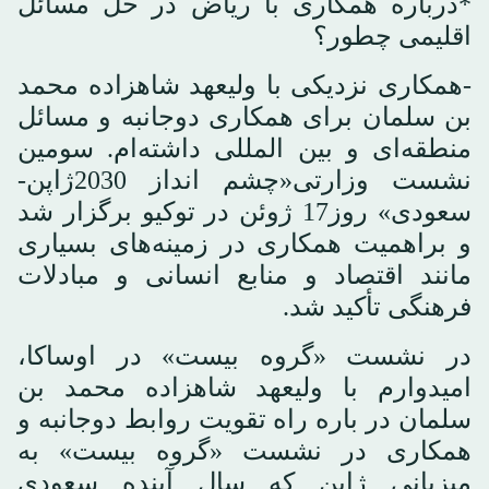
*درباره همکاری با ریاض در حل مسائل
اقلیمی چطور؟
-همکاری نزدیکی با ولیعهد شاهزاده محمد
بن سلمان برای همکاری دوجانبه و مسائل
منطقه‌ای و بین المللی داشته‌ام. سومین
نشست وزارتی«چشم انداز 2030ژاپن-
سعودی» روز17 ژوئن در توکیو برگزار شد
و براهمیت همکاری در زمینه‌های بسیاری
مانند اقتصاد و منابع انسانی و مبادلات
فرهنگی تأکید شد.
در نشست «گروه بیست» در اوساکا،
امیدوارم با ولیعهد شاهزاده محمد بن
سلمان در باره راه تقویت روابط دوجانبه و
همکاری در نشست «گروه بیست» به
میزبانی ژاپن که سال آینده سعودی