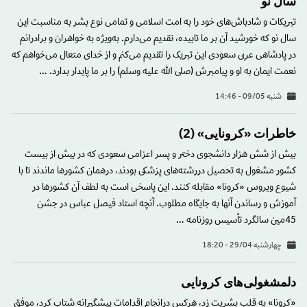
سال نو
تبریکات و شادباش‌های خود را به امت اسلامی و تمامی نوع بشر به مناسبت این
سال نو که خورشید آن بر ما تابیده، تقدیم می‌دارم. به‌ویژه به خواهران و برادرانم
در پادشاهی عربی سعودی این تبریک را تقدیم می‌کنم و از خدای متعال می‌خواهم که
نعمت ایمان به او و پیامبرش (صلی الله علیه وسلم) را بر ما پایدار بدارد. …
شنبه 09/05 - 14:46
خاطرات «کرونایی» (2)
بیش از شش هزار دانشجوی دختر و پسر اعزامی سعودی که در بیش از بیست
کشور مشغول به تحصیل دررشته‌های پزشکی‌ بودند، درهمان کشورها ماندند تا با
شیوع ویروس «کرونا» مقابله کنند. این پاسخی است به لطف آن کشورها در
آموزش و رساندن آنها به جایگاه مطلوب. آنچه استاد فیصل عباس در جشن
45‌مین سالگرد تأسیس روزنامه …
چهارشنبه 29/04 - 18:20
دلمشغولی‌های کرونایی
«کرونا» به قلب بشریت زد، هرکس درانجام اقدامات پیشگیرانه شتاب کرد، موفق