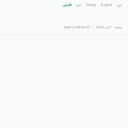
عربي
English
Türkçe
اردو
فارسى
جمعه,
7 اوت 2026
-
23 Safar 1448 AH