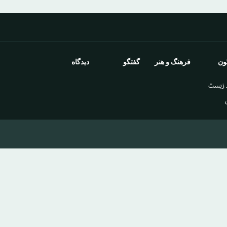
ون
فرهنگ و هنر
گفتگو
دیدگاه
 زيست