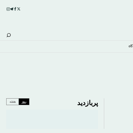
اه
پربازدید
روز
هفته