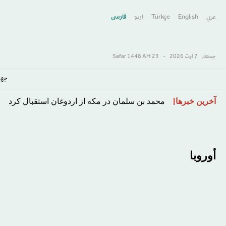
عربي
English
Türkçe
اردو
فارسى
جمعه,
7 اوت 2026
-
23 Safar 1448 AH
جها
رفتن
آخرین خبرها
محمد بن سلمان در مکه از اردوغان استقبال کرد
به
محتوای
اصلی
أوروبا