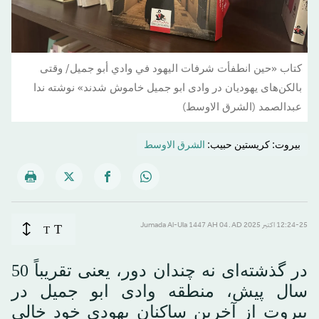
کتاب «حين انطفأت شرفات اليهود في وادي أبو جميل/ وقتی
بالکن‌های یهودیان در وادی ابو جمیل خاموش شدند» نوشته ندا
عبدالصمد (الشرق الاوسط)
بیروت: کریستین حبیب:
الشرق الاوسط
T
12:24-25 اکتبر 2025 AD ـ 04 Jumada Al-Ula 1447 AH
T
در گذشته‌ای نه چندان دور، یعنی تقریباً 50
سال پیش، منطقه وادی ابو جمیل در
بیروت از آخرین ساکنان یهودی خود خالی