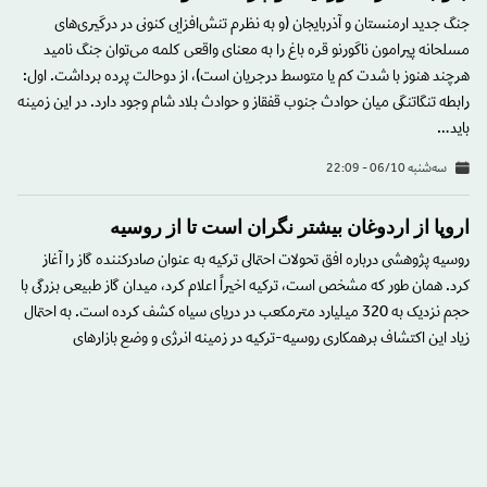
جنگ جدید ارمنستان و آذربایجان (و به نظرم تنش‌افزایی کنونی در درگیری‌های
مسلحانه پیرامون ناگورنو قره باغ را به معنای واقعی کلمه می‌توان جنگ نامید
هرچند هنوز با شدت کم یا متوسط درجریان است)، از دوحالت پرده برداشت. اول:
رابطه تنگاتنگی میان حوادث جنوب قفقاز و حوادث بلاد شام وجود دارد. در این زمینه
باید…
سه‌شنبه 06/10 - 22:09
اروپا از اردوغان بیشتر نگران است تا از روسیه
روسیه پژوهشی درباره افق‌ تحولات احتمالی ترکیه به عنوان صادرکننده گاز را آغاز
کرد. همان طور که مشخص است، ترکیه اخیراً اعلام کرد، میدان گاز طبیعی بزرگی با
حجم نزدیک به 320 میلیارد مترمکعب در دریای سیاه کشف کرده است. به احتمال
زیاد این اکتشاف برهمکاری روسیه-ترکیه در زمینه انرژی و وضع بازارهای
منطقه‌ای…
شنبه 05/09 - 15:27
درباره عادی سازی روابط میان امارات و اسرائیل