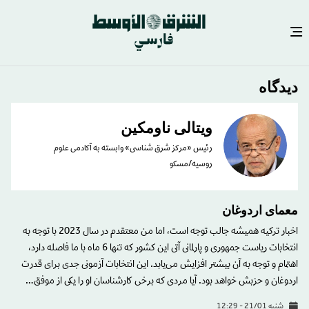
رفتن
دیدگاه
به
محتوای
ویتالی ناومکین
اصلی
رئیس «مرکز شرق شناسی» وابسته به آکادمی علوم
روسیه/مسکو
معمای اردوغان
اخبار ترکیه همیشه جالب توجه است، اما من معتقدم در سال 2023 با توجه به
انتخابات ریاست جمهوری و پارلمانی آتی این کشور که تنها 6 ماه با ما فاصله دارد،
اهتمام و توجه به آن بیشتر افزایش می‌یابد. این انتخابات آزمونی جدی برای قدرت
اردوغان و حزبش خواهد بود. آیا مردی که برخی کارشناسان او را یکی از موفق…
شنبه 21/01 - 12:29