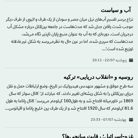
آب و سیاست
نزاع برسر تقسیم آب‌های نیل میان مصر و سودان از یک طرف و اتیوپی از طرف دیگر
موجب شدت یافتن جدلی شد که مدت‌هاست در جامعه بین‌الملل درباره مشکل آب
درجریان است. دوره‌ای که به آب به عنوان منبع پایان ناپذیر نگاه می‌شد،
مدت‌هاست که سپری شده. اما در عین حال به نظرمی‌رسد به شکل غیرعادلانه
توزیع شده است؛…
پنج‌شنبه 22/07 - 20:11
روسیه و «انقلاب دریایی» ترکیه
سه طرح موفق و مشهور منهدسی هیدرولیک در تاریخ، وضع ارتباطات حمل و نقل
دریایی بین‌المللی را به شکل ریشه‌ای تغییر دادند. که عبارتند از؛ کانال سوئز که سال
1869 در خاورمیانه افتتاح شد و به طول160 کیلومتر می‌رسد؛ کانال پاناما به طول
81.6 کیلومتر که سال 1920 افتتاح شد و از یک طرف بین خلیج پاناما و اقیانوس…
چهارشنبه 07/07 - 23:33
غزه-اسرائیل؛ رقابت میانجی‌ها؟