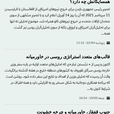
همسایگانش چه دارد؟
تصمیم رئیس جمهوری بایدن برای خروج نیروهای امریکایی از افغانستان با فرارسیدن
11 سپتامبر 2021 که آن را روز 14 آوریل اعلام کرد و با تصمیم مشابهی از سوی
متحدان ایالات متحده بر خروج نیروهای ناتو همراه شد، موضوع تحلیلی نه تنها
برای تحلیل‌گران امریکایی و اروپایی بلکه از سوی تحلیل‌گران روس نیز گشت.
همه…
پنج‌شنبه 22/04 - 11:12
قالب‌های متعدد استراتژی روسی در خاورمیانه
اکنون و پس از « نشستن غبار»ی که تحلیل‌های متعدد اولیه در باره سفر وزیر
خارجه روسی سرگئی لاوروف به کشورهای منطقه خلیج در هفته گذشته برانگیخت،
وقت آن رسیده که تحلیلی وزین از اهداف و نتایج این سفر داده شود. روشن است
که برنامه همکاری دوجانبه به شکل مستمر رو به افزایش دارد و همه اطراف در
شرایط کنونی به…
جمعه 19/03 - 16:54
جنوب قفقاز، خاورمیانه و چرخه خشونت