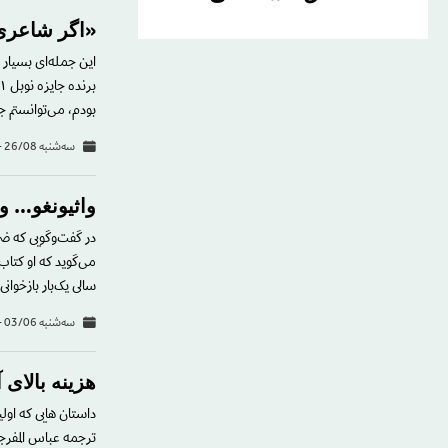
«اگر شاعری 
این جمله‌ای بسیار ت
بودم، می‌توانستم ج
سه‌شنبه 26/08 - 14:37
واثیونغو… و
سالی یک‌بار بازخوانی
سه‌شنبه 03/06 - 18:45
هزينه بالاى
داستان هایى که اول