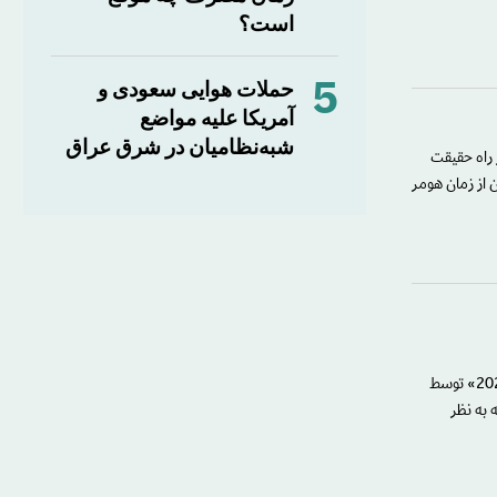
است؟
5
حملات هوایی سعودی و
آمریکا علیه مواضع
شبه‌نظامیان در شرق عراق
 راه حقیقت
ن از زمان هومر
شاید صدمین سالگرد شاعر نازیک الملائکه (1923-2007) و انتخاب او به عنوان «نماد فرهنگ عرب در سال 2023» توسط
 را که به نظر