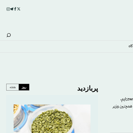
اه
پربازدید
روز
هفته
نویسنده آلمانی، الیاس کانتی، در کتاب خود «ضمیر کلام»، که در شماره 25/8/18 درباره بخشی از آن نوشته&zwnj;ایم،
صی او که همچنین وزیر