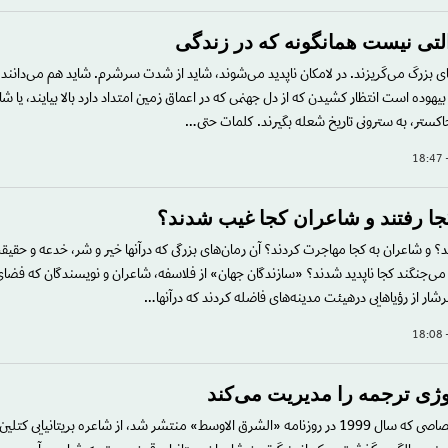
تی نیست همانگونه که در زندگی
لاهای بزرگ می‌گریزند. در لامکان ناپدید می‌شوند، شاید از شدت سرشرم. شاید هم می‌دانند 
هوده است انتظار کشیدن که از دل جهنمی که در اعماق زمین امتداد دارد بالا بیایند، یا شا
خاکستر، به سترونی تاریخ شعله بگیرند. کلمات حتی…
ا رفتند و شاعران کجا غیب شدند؟
؟ و شاعران به کجا مهاجرت کردند؟ آن رمان‌های بزرگی که درآنها خیر و شر، خدعه و حقیقت،
می‌جنگند کجا ناپدید شدند؟ «سازندگان جهان» از فلاسفه، شاعران و نویسندگان که فضای
ر از رؤیاهایی درهیئت مدینه‌های فاضله کردند که درآنها…
وژی ترجمه را مدیریت می‌کند
در یک مصاحبه اختصاصی که سال 1999 در روزنامه «الشرق الاوسط» منتشر شد، از شاعره بریتانیایی 