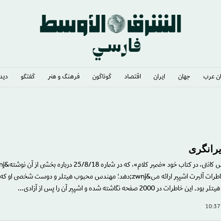
ن عرب
جهان
ایران
اقتصاد
گوناگون
فرهنگ و هنر
گفتگو
دیدگ
رانگری
خوانشی عمیق از خاطرات آلبرت اشپیِر ارائه می&zwnj;دهد؛ مهندس محبوب هیتلر و دوست شخ
در 2000 صفحه نگاشته شده و اشپیِر آن را پس از آزادی…