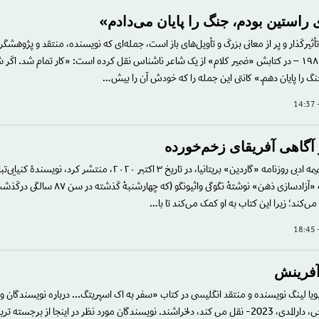
راستین بودم، جنگ را پایان می‌دادم»
أثیرگذار و پر از معانی بزرگ و تأویل‌های باز است، جمله‌ای که نویسنده، منتقد و پژوهشگر
برنده جایزه نوبل ۱۹۸۱ – در کتابش «ضمیر کلام» از یک شاعر ناشناس نقل کرده است: «کار تمام شد. ا
نگ را پایان دهم.» کانتی این جمله را که خودش آن را بیش…
 آگاهی آفریقای زخم‌خورده
در گفت‌وگویی که ضمیمه ادبی روزنامه «گاردین» بریتانیا، در تاریخ ۳ اکتبر ۲۰۲۰، منتشر كرد،
می‌گوید که او کتاب «آزادسازی ذهن» نوشتهٔ نگوگی واثیونگو 
 می‌کند؛ زیرا این کتاب به او کمک می‌کند تا با…
 آفرينش
یویا لینگ نویسنده و منتقد انگلیسی در کتاب «سفر به اک اسپریتگ... درباره نویسندگان 
ترجمه عباس المفرجی، دارالمدى، 2023- نقل می کند، دلخراشند. نویسندگان مورد نظر در اینجا از برجس