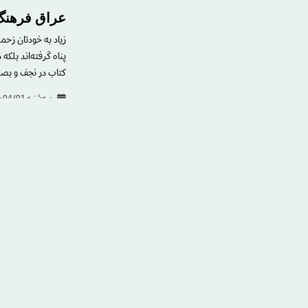
عراق فرهنگ 
زیاد به خودتان زح
پناه گرفته‌اند بلکه
کتاب در نجف و بصره 
سه‌شنبه 04/01 - 13:23
آیا مغربی‌ها
درسفر اخیرم به مغ
آنچه طی چندین دهه
مقایسه می‌زدم. د
پنج‌شنبه 02/12 - 10:41
آیا بشریت د
نویسنده ایتالیایی آ
جهان صحبت کرد. او