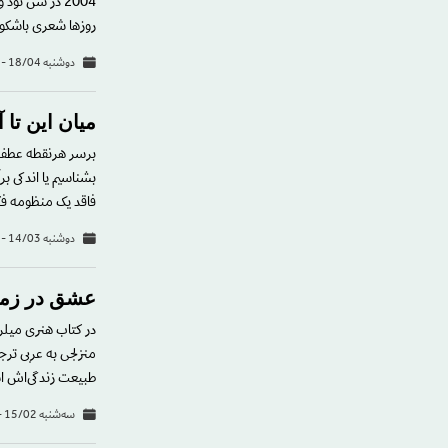
2004 در سن نو
روزها شعری باشکوه یا شاعری بزر
دوشنبه 18/04 - 21:51
میان این تا
برسر هرنقطه عطفی،
بشناسیم یا اندکی بر
فاقد یک منظومه فکر
دوشنبه 14/03 - 17:32
عشق در زمان
منزلجی به عربی ترج
طبیعت زندگی‌اش اس
سه‌شنبه 15/02 - 11:00