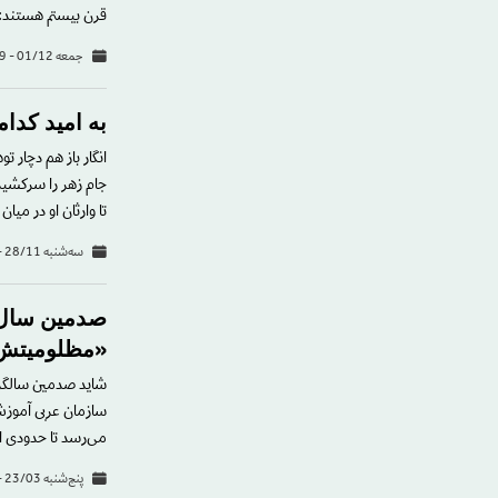
قرن بیستم هستند: 
جمعه 01/12 - 11:59
به اميد كد
انگار باز هم دچار 
جام زهر را سركشيد 
تا وارثان او در میان
سه‌شنبه 28/11 - 13:48
صدمین سال ن
«مظلومیتش» 
می‌رسد تا حدودی 
پنج‌شنبه 23/03 - 15:56