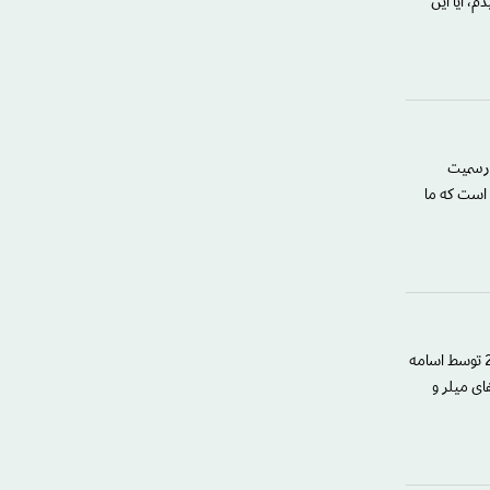
م، آیا این
 رسمیت
ن است که ما
در کتاب هنری میلر« کتاب‌ها و زندگی من» که اصل آن در اوایل دهه شصت میلادی منتشر شد و سال 2014 توسط اسامه
ای میلر و