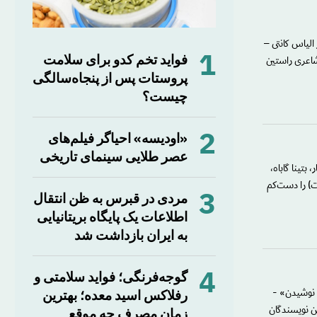
 الیاس کانتی –
1
فواید تخم کدو برای سلامت
گر شاعری راستین
پروستات پس از پنجاه‌سالگی
چیست؟
2
«اودیسه» احیاگر فیلم‌های
عصر طلایی سینمای تاریخی
 نویسندهٔ کنیایی‌تبار، بتینا گاباه،
(که چهارشنبهٔ گذشته در سن ۸۷ سالگی درگذشت) را دست‌کم
3
مردی در قبرس به ظن انتقال
اطلاعات یک پایگاه بریتانیایی
به ایران بازداشت شد
4
گوجه‌فرنگی؛ فواید سلامتی و
رفلاکس اسید معده؛ بهترین
و نوشیدن» -
زمان مصرف چه موقع
ته ترین نویسندگان