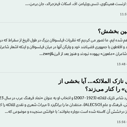
ارنست همینگوی، تنسی ویلیامز، اف. اسکات فیتزجرالد، جان برمن،…
امين بخشش؟
توهم شده ایم. ما تصور می کردیم که نظریات فیلسوفان بزرگ در طول تاریخ از سقراط که در
و افلاطون با جمهوری فضیلتمند خود و وارثان آنها در میان فیلسوفان و اینکه اشعار شاعرا
 شاعران «ملعون» بیهوده نبودند و هنوز بعد از قرن&zwnj…
ازک الملائکه... آیا بخشی از
را کنار می‌زند؟
سازمان عربی آموزش، فرهنگ و علم (ALECSO)، منتقدان ما را برانگیزد تا میراث شعری و نقدی الملائکه
از درخشش آن کاسته شده است دوباره بخوانند؛ با خوانشی سنجیده و موضوعی که…