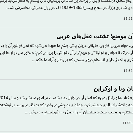
د و پنج سالگی درگذشت و یکی از بزرگ‌ترین شاعران بریتانیایی قرن بیستم به شمار می‌آید پرسید
گ در سطح ییتس(1865-1939) که در پایان عمرش معاصرش شد…
 آن موضع؛ تشتت عقل‌های عربی
 خواه عربی یا خارجی حقیقتی عریان پیش چشم ما هویدا می‌شود که نمی‌خواهیم آن را به
آن درنگ تا ظواهر و تجلیاتش و مهم‌تر از آن دلایلش را بررسی کنیم؛ منظور من در اینجا ای
ی و اخلاقی دارای انسجام درونی هستیم که بر رفتار و آراء ما حاکم…
 وبا و اوکراین
مه و انتشارات المدی منتشر کرد، جمله‌ای به چشم می‌خورد که به نظر می‌رسد در نوشته‌ه
تثنایی و عجیب است و منتقدان آن را «عبثی»، «نهیلیستی» و برخی …