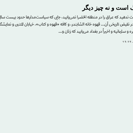
است و نه چیز دیگر
مت ندهید که عراق را در منطقه الخضرا نمی‌یابید، جایی که سیاست‌مدارها حدود بیست سا
 در نقیض تاریخی آن... قهوه خانه الشابندر، و کافه «قهوه و کتاب»، خیابان المتنبی و نمایش
و سلیمانیه و اخیراً در بغداد می‌یابید که زنان و…
 زبان عربی ما را نجات می‌دهند؟
رب که به دعوت بزرگوارانه «مؤسسه اصیلة» در چهل و دومین دوره بین‌المللی خود مشاهد
 از زمانی که به مدت دو سال در اواخر دهه هفتاد تصحیل کردم و آنچه اکنون لمس می‌کر
رخصوص سطح آموزش و تدریس زبان عربی، تغییری هائل روی داده است. زبان…
وره نوجوانی را پشت سرگذاشته؟
لبرتو موراویا در مصاحبه‌ای که ده سال پیش از پایان قرن گذشته با او انجام شد درباره تصو
 دراین گفت‌وگو از خوشبینی‌اش به آینده بشریت گفت که نسبت به دیروز و زمانی که مر