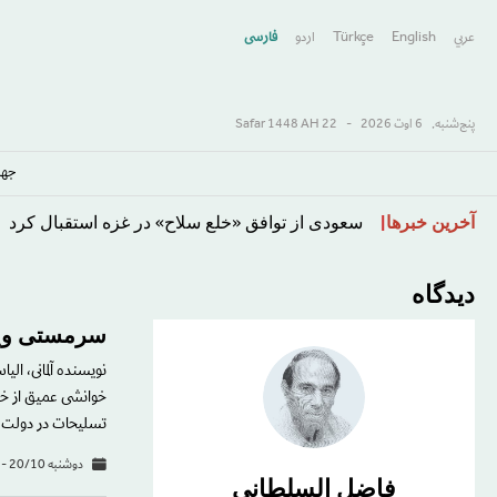
عربي
English
Türkçe
اردو
فارسى
پنج‌شنبه,
6 اوت 2026
-
22 Safar 1448 AH
جها
معضل ایران ترامپ را گرفتار کرده است
رفتن
آخرین خبرها
به
محتوای
دیدگاه
اصلی
سرمستی وی
تسلیحات در دولت هیتلر بود. این خاطرات 
دوشنبه 20/10 - 10:37
فاضل السلطانى