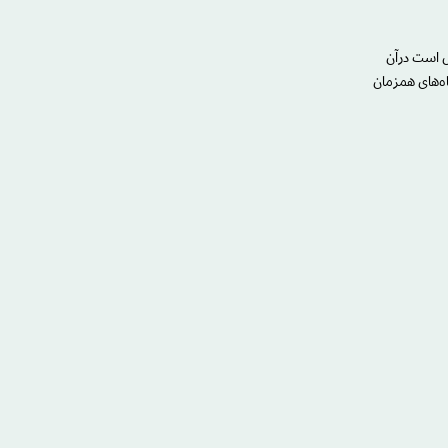
ل است درآن
گاه‌های همزمان
ه کردم، میان
دم دست به
رش از آینده
دم « شمشیرها