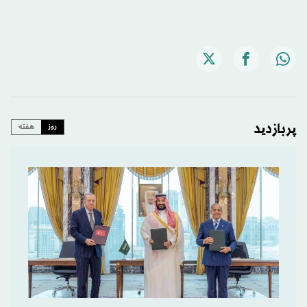
پربازدید
روز
هفته