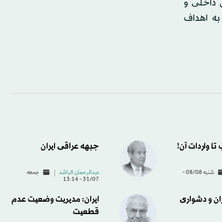
ل داخلی و
به اهداف
تا واردات آن!
جبهه عراقی ایران
شنبه 08/08 -
عبدالرحمان الراشد
جمعه
31/07 - 13:14
ان و دشواری
ایران: مدیریت وضعیت عدم
قطعیت