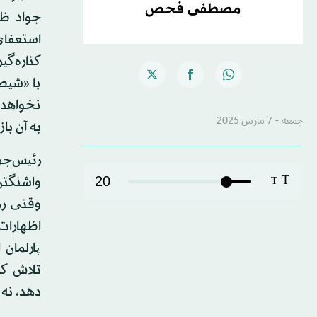
مصطفی فحص
جواد ظر
استعفای
کناره‌گی
با «شیط
نخواهد 
جمعه - 7 مارس 2025
به آن باز
رئیس‌جم
T
20
واشنگتن 
T
وقتی رهب
اظهارات
پارلمان
تلاش کر
دهد، نه