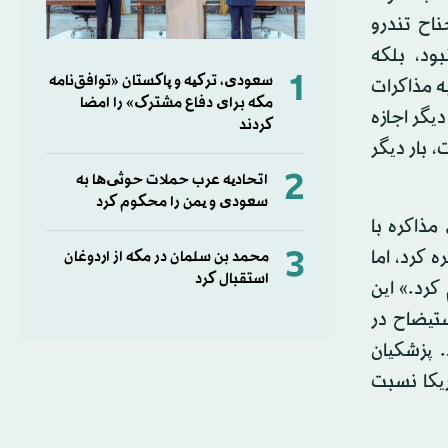
اح تندرو
ود، بلکه
1
سعودی، ترکیه و پاکستان «توافق‌نامه
ه مذاکرات
مکه برای دفاع مشترک» را امضا
یگر اجازه
کردند
 بار دیگر
2
اتحادیه عرب حملات حوثی‌ها به
سعودی و یمن را محکوم کرد
ذاکره با
3
 کرد، اما
محمد بن سلمان در مکه از اردوغان
استقبال کرد
کرد.» این
ستیضاح در
. پزشکیان
یکا نسبت