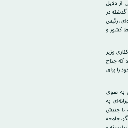
 از دلایل
گذشته در
‌ای، رئیس
یط کشور و
کناری وزیر
د که جناح
د را برای
ن به سوی
انه‌ای به
 یا جنبش
ر، جامعه
را بسته و