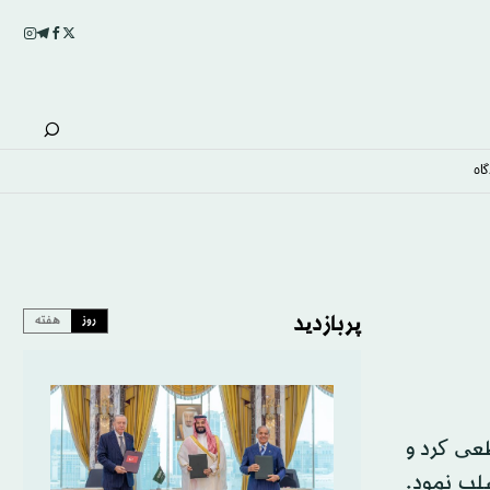
اه
پربازدید
روز
هفته
طعی کرد و
سلب نمود.