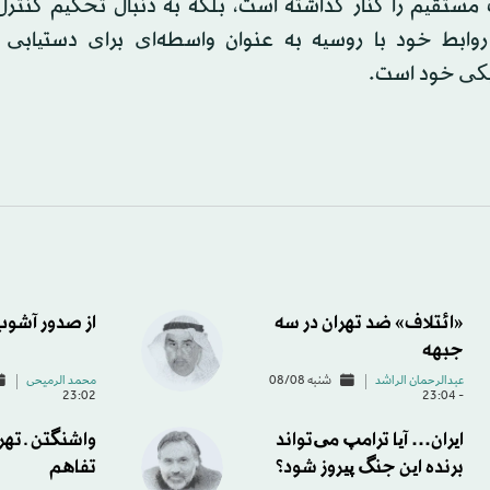
 مستقیم را کنار گذاشته است، بلکه به دنبال تحکیم کنتر
وابط خود با روسیه به عنوان واسطه‌ای برای دستیابی 
یکی خود است.
«ائتلاف» ضد تهران در سه
از صدور آشوب 
جبهه
عبدالرحمان الراشد
شنبه 08/08
محمد الرميحی
23:02
- 23:04
ایران… آیا ترامپ می‌تواند
واشنگتن ـ تهر
برنده این جنگ پیروز شود؟
تفاهم