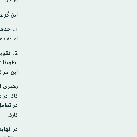
است.
این گزین
1. حذف
استفاده 
2. تقو
اطمینان
این امر
رهبری ا
داد. در 
در تعامل
دارد.
در نهای