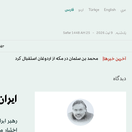
عربي
English
Türkçe
اردو
فارسى
یک‌شنبه,
9 اوت 2026
-
25 Safar 1448 AH
جها
سعودی، ترکیه و پاکستان «توافق‌نامه مکه برای دفاع مش
آخرین خبرها
دیدگاه
ایرا
رهبر ایر
اختیار م