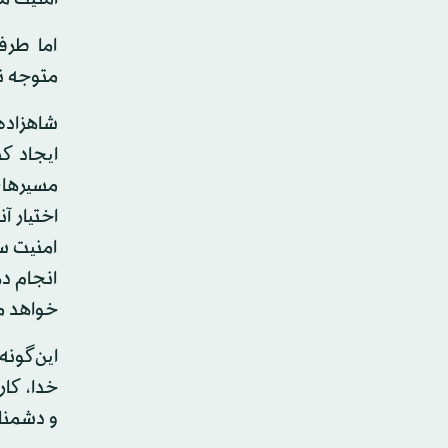
اما طرف
متوجه ن
شاهزاده
ایجاد کن
مسیرهای 
اختیار آ
امنیت س
انجام ده
خواهد ما
این‌گونه
خدا، کار
و دشمنان