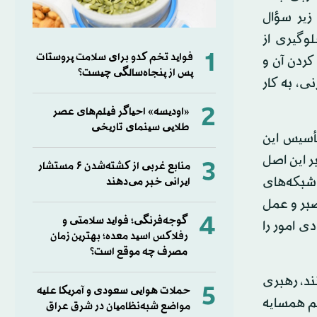
زیر سؤال
وگیری از
1
فواید تخم کدو برای سلامت پروستات
ردن آن و
پس از پنجاه‌سالگی چیست؟
ی، به کار
2
«اودیسه» احیاگر فیلم‌های عصر
طلایی سینمای تاریخی
أسیس این
ر این اصل
3
منابع غربی از کشته‌شدن ۶ مستشار
شبکه‌های
ایرانی خبر می‌دهند
صبر و عمل
4
گوجه‌فرنگی؛ فواید سلامتی و
ی امور را
رفلاکس اسید معده؛ بهترین زمان
مصرف چه موقع است؟
ند، رهبری
5
حملات هوایی سعودی و آمریکا علیه
تم همسایه
مواضع شبه‌نظامیان در شرق عراق