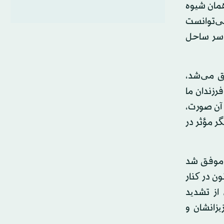
همان شیوه
می‌توانست
اسر ساحل
ق می‌شد،
رزندان ما
 آن صورت،
گر مؤثر در
 موفق شد
ون در کنار
از تشدید
زانشان و