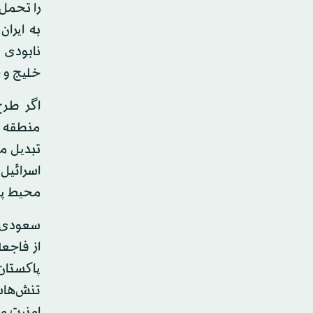
را تحمل 
به ایران
نابودی 
خلیج و 
اگر طرح
منطقه به
تبدیل م
اسرائیل 
محیط پی
سعودی ب
از فاجعه
پاکستان
تنش‌هاس
امنیت م