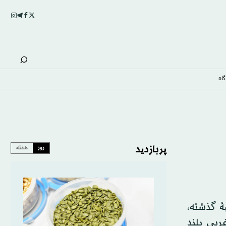
اه
پربازدید
روز
هفته
هٔ گذشته،
ربی بلند