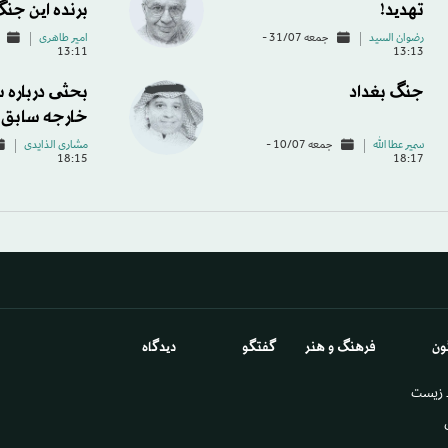
تهدید!
برنده این جنگ
رضوان السید
جمعه 31/07 -
امیر طاهری
13:11
13:13
جنگ بغداد
بحثی درباره 
خارجه سابق 
سمير عطا الله
جمعه 10/07 -
مشاری الذایدی
18:15
18:17
ون
فرهنگ و هنر
گفتگو
دیدگاه
 زيست