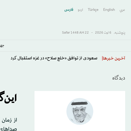
عربي
English
Türkçe
اردو
فارسى
پنج‌شنبه,
6 اوت 2026
-
22 Safar 1448 AH
جها
معضل ایران ترامپ را گرفتار کرده است
آخرین خبرها
دیدگاه
این‌
از زمان 
صداهای 