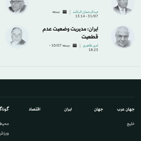
عبدالرحمان الراشد
جمعه
31/07 - 13:14
ایران: مدیریت وضعیت عدم
قطعیت
امیر طاهری
جمعه 10/07 -
18:23
جهان عرب
جهان
ایران
اقتصاد
گوناگ
خليج
محيط
ورزش