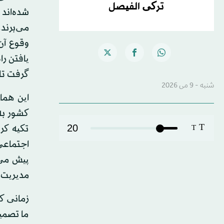
ترکی الفیصل
شده‌اند
می‌برند
وقوع آن
یافتن را
گرفت تا 
شنبه - 9 می 2026
این هما
کشور به
T
20
تکیه کر
T
اجتماعی
پیش می‌
مدیریت 
زمانی که
ما تصمی