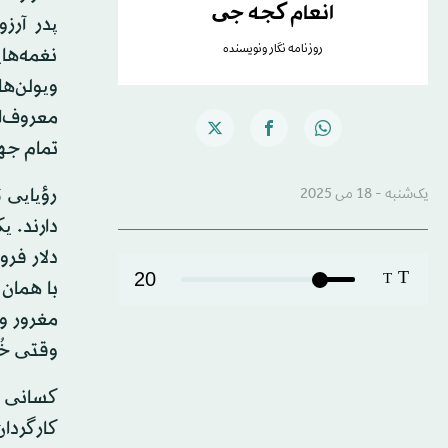
انعام کجه جی
پدر آرز
روزنامه نگار ونویسنده
نغمه‌های
ویولن‌ه
معروف‌ا
تمام جها
رؤیایی ت
یک‌شنبه - 18 می 2025
دلار فرو
T
20
T
با همان 
مغرور و 
وقتی خُ
کسانی ک
کارگردا