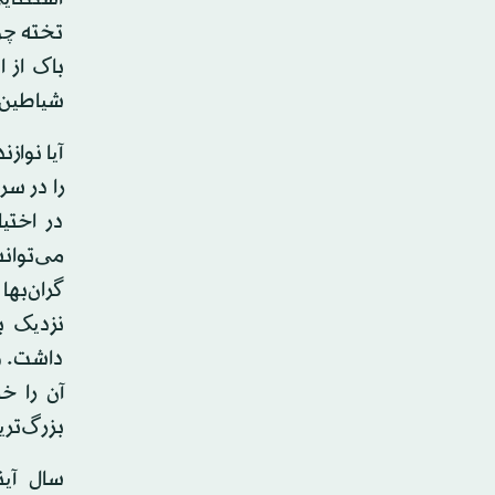
تخته چو
باک از 
شیاطین ا
آیا نواز
را در سر
در اختی
می‌توانس
گران‌به
نزدیک ب
داشت. وق
آن را خ
بزرگ‌تری
سال آین