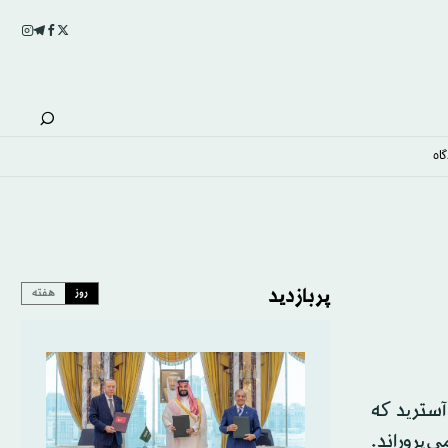
اه
پربازدید
روز
هفته
آسترید که
‌پروراند.