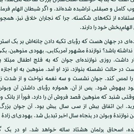
ب کامل و صیقلی تراشیده شده‌اند. و اگر شیطان الهام فرما
استفاده از تکه‌های شکسته. چرا که نجاران خلاق نیز، همچو
لهام‌بخش خود را دارند.
نده‌ای در جهان هست که رؤیای تکیه دادن چانه‌اش بر یک استر
 نداشته باشد؟ نوازندهٔ مشهور آمریکایی، یهودی منوهین، یکی ا
ار داشت. روزی نوازنده‌ای جوان که به فلج اطفال مبتلا ب
ت در حالت نشسته بنوازد، نزد او آمد. منوهین به او اجازه د
ا را لمس کند. جوان نشست و سه نغمه نواخت و از شدت زی
ود بیهوش شود. پس از آن، همواره رؤیای داشتن آن ویولن 
تی شنید که منوهین قصد فروش آن را دارد، فوراً از بانک و
رید. این اتفاق بیش از سی سال پیش بود. آن جوان بزرگ
ن نوازندهٔ ویولن در پنجاه سال اخیر تبدیل شد. یهودی‌ای زاده
ده، اسحاق پرلمان هشتاد ساله خواهد شد. او در یک 