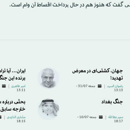
نی گفت که هنوز هم در حال پرداخت اقساط آن وام است.
جهان، کشتی‌ای در معرض
ایران… آیا تر
تهدید!
برنده این جنگ
رضوان السید
جمعه 31/07 -
امیر طاهری
13:11
13:13
جنگ بغداد
بحثی درباره 
خارجه سابق 
سمير عطا الله
جمعه 10/07 -
مشاری الذایدی
18:15
18:17