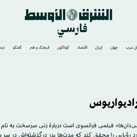
ن عرب
جهان
ایران
اقتصاد
گوناگون
فرهنگ و هنر
گفتگو
دیدگ
ترک» را امضا کردند
ادیواریوس
‌دان‌ها» فیلمی فرانسوی است دربارهٔ زنی سرسخت به نام 
رد رؤیایی را محقق کند که مدت‌ها پدرِ درگذشته‌اش در سر می