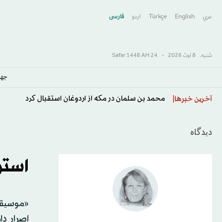
عربي
English
Türkçe
اردو
فارسى
شنبه,
8 اوت 2026
-
24 Safar 1448 AH
جها
سعودی، ترکیه و پاکستان «توافق‌نامه مکه برای دفاع مش
آخرین خبرها
دیدگاه
استر
«موسیقی
اصرار دا