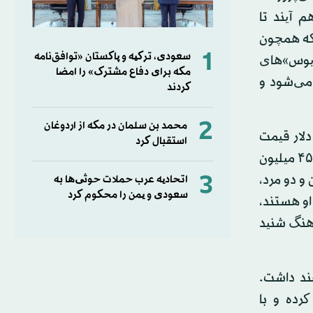
 آیند تا
 که همچون
1
سعودی، ترکیه و پاکستان «توافق‌نامه
یوس»‌های
مکه برای دفاع مشترک» را امضا
می‌شود و
کردند
2
محمد بن سلمان در مکه از اردوغان
دلار قیمت
استقبال کرد
دارند. یکی از آن‌ها ده سال پیش در حراجی «ساتبیز» در لندن به مبلغ ۴۵ میلیون
3
 و دو مرد،
اتحادیه عرب حملات حوثی‌ها به
سعودی و یمن را محکوم کرد
 او هستند،
اهنگ شنید
ند داشت.
کرده و با