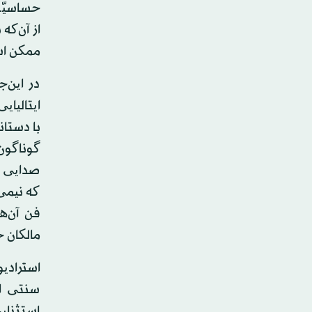
حساسیّت 
از آن‌که
ممکن اس
در این‌ج
با دستا
گوناگون 
صدایی ل
که نیمی 
فن آن‌ها
مالکان 
استرادیو
سنتی اس
استثنای